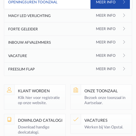
OPENINGSUREN TOONZAAL
MEER INFO
MAGY LED VERLICHTING
MEER INFO
MEER INFO
FORTE GELEIDER
MEER INFO
INBOUW AFVALEMMERS
MEER INFO
VACATURE
MEER INFO
FREESLIM FLAP
KLANT WORDEN
ONZE TOONZAAL
Klik hier voor registratie
Bezoek onze toonzaal in
op onze website.
Aartselaar.
DOWNLOAD CATALOGI
VACATURES
Download handige
Werken bij Van Opstal.
deelcatalogi.