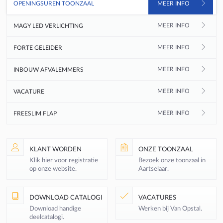
OPENINGSUREN TOONZAAL
MEER INFO
MAGY LED VERLICHTING
MEER INFO
MEER INFO
FORTE GELEIDER
MEER INFO
INBOUW AFVALEMMERS
MEER INFO
VACATURE
MEER INFO
FREESLIM FLAP
KLANT WORDEN
ONZE TOONZAAL
Klik hier voor registratie
Bezoek onze toonzaal in
op onze website.
Aartselaar.
DOWNLOAD CATALOGI
VACATURES
Download handige
Werken bij Van Opstal.
deelcatalogi.